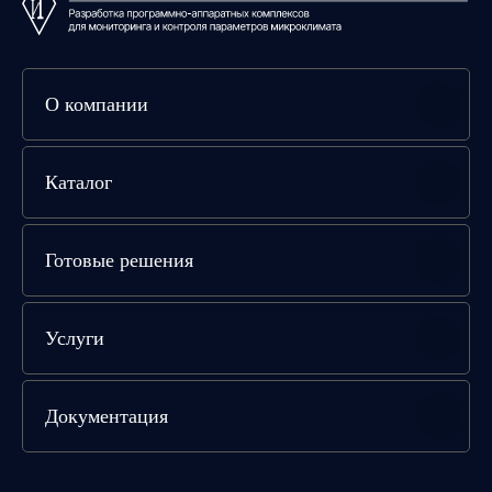
Контакты
О компании
+7 (351) 242-07-45
+7 (800) 700-18-70
+7 (961) 787-50-00
Каталог
info@gigrotermon.ru
Готовые решения
454008, г. Челябинск,
пр-кт Комсомольский, д.2, 9 этаж
Пн-чт:
09:00-18:00 (МСК + 2 ч)
Услуги
Пт:
09:00-17:00 (МСК + 2 ч)
Сб-вс:
Выходной
Документация