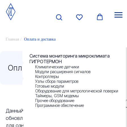
Главная
/
Оплата и доставка
Оплата и доставка
О компании
Система мониторинга микроклимата
ГИГРОТЕРМОН
Климатические датчики
Новости
Модули расширения сигналов
Контроллеры
Узлы сбора параметров
Контакты
Готовые модули
Оборудование для метрологической поверки
Таймеры, GSM модемы
Прочее оборудование
Отзывы
Программное обеспечение
Данный раздел находится в стадии планового
Реквизиты
обновления и в скором времени будет доступен
для ознакомления.