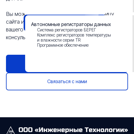
Данные о результатах СОУТ
Вы можете вернуться на главную страницу
сайта или связаться с нами для обсуждения
Смотреть презентацию
Автономные регистраторы данных
вашего проекта и получения необходимых
Система регистраторов БЕРЕГ
Комплекс регистраторов температуры
консультаций
и влажности серии TR
Программное обеспечение
Главная страница
Связаться с нами