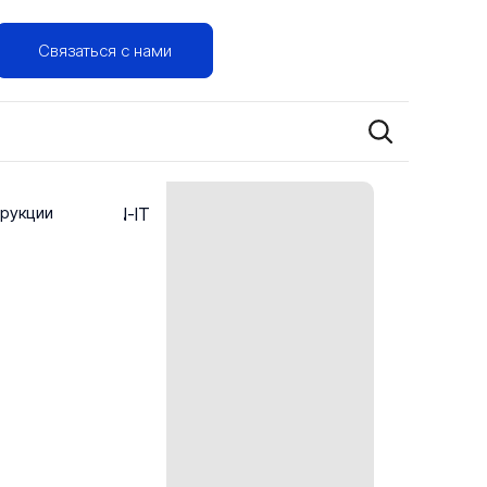
Связаться с нами
трукции
ей AIRLOCK CAN-IT
 AirLock-S