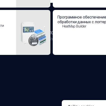
Программное обеспечение
обработки данных с логге
сти
HeatMap Builder
уги
Документация и ПО
тирование
Руководства и инструкции
Загрузки
идация
таж
Сертификаты