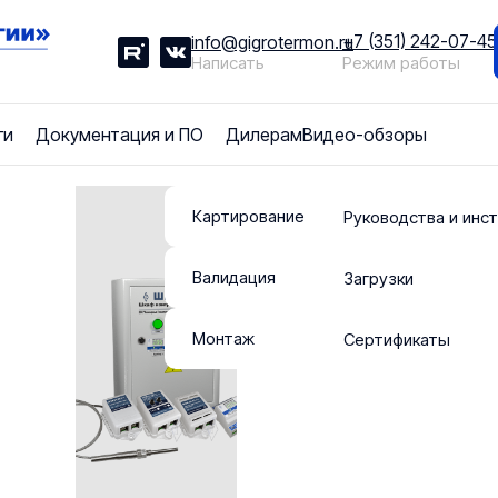
+7 (351) 242-07-45
info@gigrotermon.ru
Написать
Режим работы
ги
Документация и ПО
Дилерам
Видео-обзоры
Картирование
Руководства и инс
Система блокировки двер
Узел управления AirLock-N
Контроллер диспетчеризации
Валидация
Готовые модули
Загрузки
Программное обеспечение
Монтаж
Сертификаты