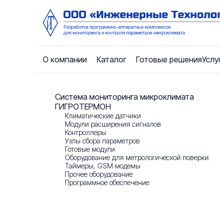
О компании
Каталог
Готовые решения
Услу
О компании
Система мониторинга микроклимата
Главная
/
О компании
/
Новости
ГИГРОТЕРМОН
Климатические датчики
Новости
Модули расширения сигналов
Новости
Контроллеры
Узлы сбора параметров
Контакты
Готовые модули
Оборудование для метрологической поверки
Таймеры, GSM модемы
Прочее оборудование
Отзывы
Программное обеспечение
Реквизиты