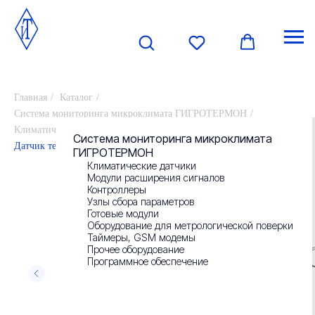
Главная
/
Каталог
/
Система мониторинга микроклимата ГИГРОТЕРМОН
/
Климатические датчики
/
О компании
Система мониторинга микроклимата
Датчик температуры и влажности ИПМ-10 влагозащищенный
ГИГРОТЕРМОН
Климатические датчики
Новости
Модули расширения сигналов
Контроллеры
Узлы сбора параметров
Контакты
Готовые модули
Оборудование для метрологической поверки
Таймеры, GSM модемы
Прочее оборудование
Отзывы
Программное обеспечение
Реквизиты