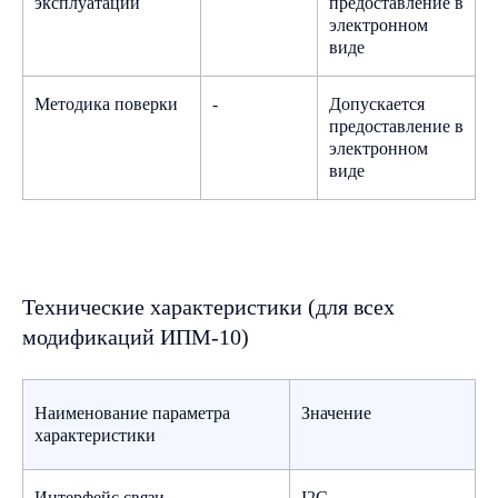
эксплуатации
предоставление в
электронном
Посмотреть
виде
Сертификат о признании
Методика поверки
-
Допускается
утверждения типа средств
Начните с бесплатной
предоставление в
измерений Республики Узбекистан
консультации
электронном
Посмотреть
Заполните форму, наш менеджер
виде
свяжется с вами, проконсультирует
и ответит на все вопросы
Сертификат о признании
утверждения типа средств
измерений Республики Кыргызстан
Посмотреть
Технические характеристики (для всех
+7
модификаций ИПМ-10)
Сертификат соответствия ЕАЭС
Посмотреть
Наименование параметра
Значение
характеристики
Техническое задание или заполненный
опросный лист
Интерфейс связи
I2C