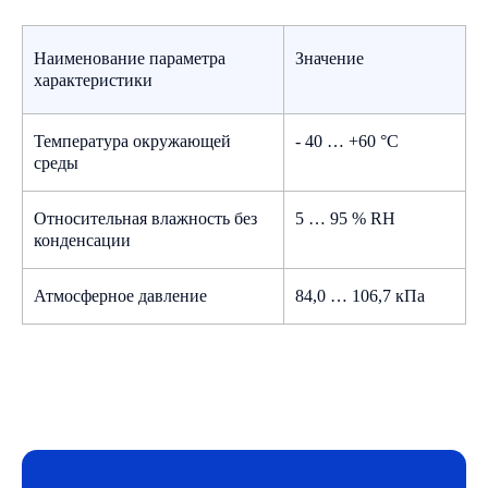
Заполнить опросный лист онлайн
Наименование параметра
Значение
Скачать документ
характеристики
Скачайте опросный лист в формате
.docx, заполните и отправьте на наш
email:
info@gigrotermon.ru
Температура окружающей
- 40 … +60 °C
Скачать опросный лист (.docx)
среды
Относительная влажность без
5 … 95 % RH
конденсации
Атмосферное давление
84,0 … 106,7 кПа
Размещение в холодильнике