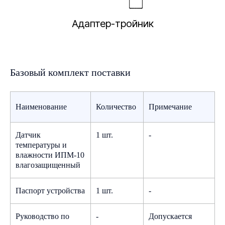
Адаптер-тройник
Базовый комплект поставки
Наименование
Количество
Примечание
Описание типа средства измерений
«Датчики климатические ИПМ»
Изучите наши комплексные решения
Посмотреть
Датчик
1 шт.
-
и узнайте больше о компани
температуры и
влажности ИПМ-10
Руководство по эксплуатации
Каталог решений PharmaClimate
влагозащищенный
Посмотреть
Паспорт устройства
1 шт.
-
Краткая презентация о компании
Сертификаты
Руководство по
-
Допускается
Сертификат об утверждении типа
средств измерений