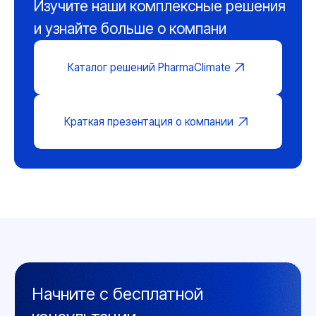
Контакты
+7 (351) 242-07-45
+7 (800) 700-18-70
+7 (961) 787-50-00
info@gigrotermon.ru
454008, г. Челябинск,
пр-кт Комсомольский, д.2, 9 этаж
Пн-чт:
09:00-18:00 (МСК + 2 ч)
Пт:
09:00-17:00 (МСК + 2 ч)
Сб-вс:
Выходной