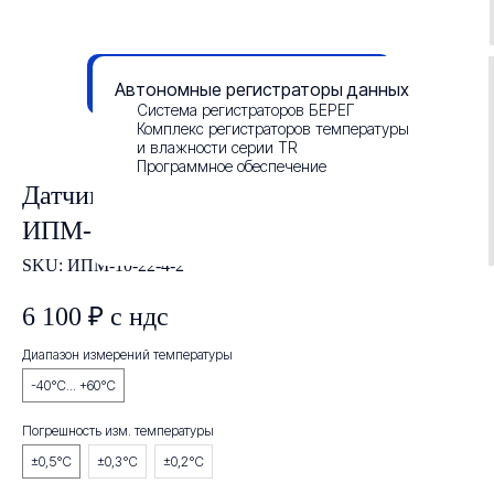
Данные о результатах СОУТ
Смотреть презентацию
Автономные регистраторы данных
Система регистраторов БЕРЕГ
Комплекс регистраторов температуры
и влажности серии TR
Программное обеспечение
Датчик температуры и влажности
ИПМ-10 влагозащищенный
SKU:
ИПМ-10-22-4-2
6 100
₽ с ндс
Диапазон измерений температуры
-40°С... +60°С
Погрешность изм. температуры
±0,5°C
±0,3°С
±0,2°С