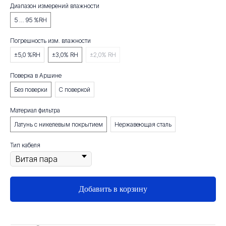
Диапазон измерений влажности
5 … 95 %RH
Внесен в Госреестр СИ РФ
№ 83449-21
Погрешность изм. влажности
Внесен в Госреестр СИ республики
±5,0 %RH
±3,0% RH
±2,0% RH
Узбекистан и Кыргызстан
Поверка в Аршине
Без поверки
С поверкой
Материал фильтра
Латунь с никелевым покрытием
Нержавеющая сталь
Тип кабеля
Добавить в корзину