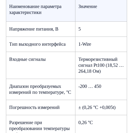
Наименование параметра
Значение
характеристики
Напряжение питания, В
5
Тип выходного интерфейса
1-Wire
Входные сигналы
Терморезистивный
сигнал Pt100 (18,52 …
264,18 Ом)
Диапазон преобразуемых
-200 … 450
измерений по температуре, °С
Погрешность измерений
± (0,26 °С +0,005t)
Краткая инструкция по настройке
Разрешение при
0,26 °С
преобразователя сигналов
преобразовании температуры
термосопротивлений ПС-1W-PT100