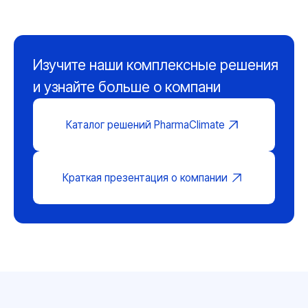
Опросный лист можно скачать по
ссылке
Я даю
согласие
на обработку моих
персональных данных в соответствии с
политикой конфиденциальности
Я согласен (на) на получение информационных
и маркетинговых рассылок
Отправить заявку
Или заполните опросный лист
Выберите удобный способ: заполните
опросный лист онлайн
или
скачайте
документ. Мы подготовим расчет с учетом
всех требований вашего проекта
Заполнить онлайн
Заполните опросный лист прямо на сайте.
Мы получим данные автоматически
и свяжемся с вами в течении рабочего дня
Заполнить опросный лист онлайн
Скачать документ