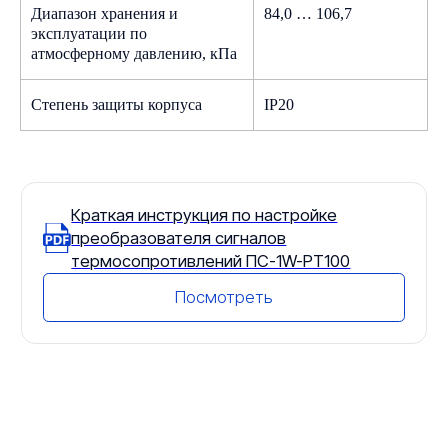
Диапазон хранения и
84,0 … 106,7
эксплуатации по
Начните с бесплатной
атмосферному давлению, кПа
консультации
Заполните форму, наш менеджер
свяжется с вами, проконсультирует
Степень защиты корпуса
IP20
и ответит на все вопросы
+7
Техническое задание или заполненный
опросный лист
Add files