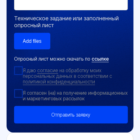
Контакты
+7 (351) 242-07-45
+7 (800) 700-18-70
+7 (961) 787-50-00
info@gigrotermon.ru
454008, г. Челябинск,
пр-кт Комсомольский, д.2, 9 этаж
Пн-чт:
09:00-18:00 (МСК + 2 ч)
Пт:
09:00-17:00 (МСК + 2 ч)
Сб-вс:
Выходной