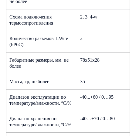
не более
Посмотреть
Схема подключения
2, 3, 4-w
термосопротивления
Количество разъемов 1-Wire
2
(6P6C)
Изучите наши комплексные решения
Габаритные размеры, мм, не
78х51х28
более
и узнайте больше о компани
Каталог решений PharmaClimate
Масса, гр, не более
35
Краткая презентация о компании
Диапазон эксплуатации по
-40...+60 / 0…95
температуре/влажности, ºС/%
Диапазон хранения по
-40…+70 / 0…80
температуре/влажности, ºС/%