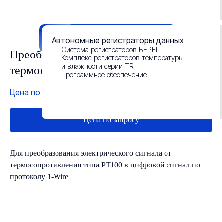
Данные о результатах СОУТ
Смотреть презентацию
Автономные регистраторы данных
Система регистраторов БЕРЕГ
Преобразователь сигналов
Комплекс регистраторов температуры
и влажности серии TR
термосопротивлений ПС-1W-PT100
Программное обеспечение
Цена по запросу
Для преобразования электрического сигнала от
термосопротивления типа PT100 в цифровой сигнал по
протоколу 1-Wire