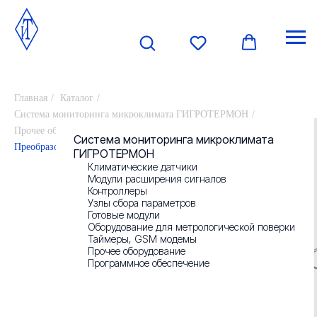
Главная
/
Каталог
/
Система мониторинга микроклимата ГИГРОТЕРМОН
/
Прочее оборудование
/
О компании
Система мониторинга микроклимата
Преобразователь сигналов термосопротивлений ПС-1W-PT100
ГИГРОТЕРМОН
Климатические датчики
Новости
Модули расширения сигналов
Контроллеры
Узлы сбора параметров
Контакты
Готовые модули
Оборудование для метрологической поверки
Таймеры, GSM модемы
Прочее оборудование
Отзывы
Программное обеспечение
Реквизиты