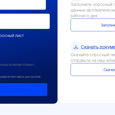
Заполните опросный л
данные автоматически
рабочего дня
Заполни
росный лист
Скачать докум
Скачайте опросный лис
отправьте на наш emai
нных в соответствии с
Скачат
и маркетинговых рассылок