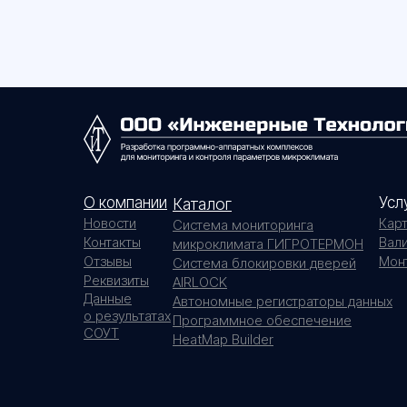
О компании
Усл
Каталог
Новости
Кар
Система мониторинга
Контакты
Вал
микроклимата ГИГРОТЕРМОН
Отзывы
Мон
Система блокировки дверей
Реквизиты
AIRLOCK
Данные
Автономные регистраторы данных
о результатах
Программное обеспечение
СОУТ
HeatMap Builder