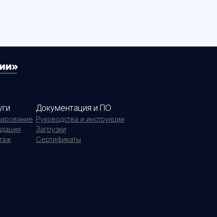
уги
Документация и ПО
тирование
Руководства и инструкции
Загрузки
идация
таж
Сертификаты