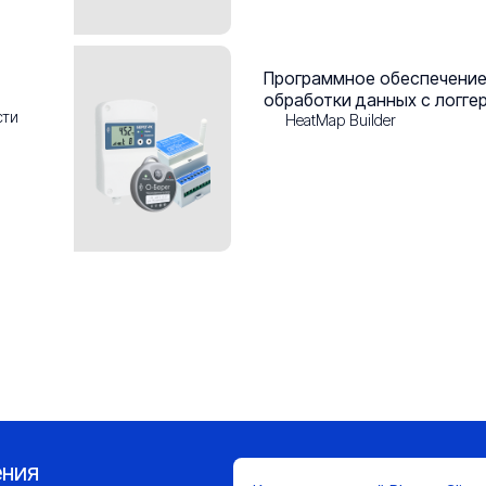
Программное обеспечение
обработки данных с логге
сти
HeatMap Builder
ения