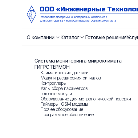
О компании
Каталог
Готовые решения
Услу
О компании
Система мониторинга микроклимата
Главная
/
Каталог
/
Система мониторинга микрокл
ГИГРОТЕРМОН
Климатические датчики
Новости
Модули расширения сигналов
Контроллеры
Узлы сбора параметров
Контакты
Готовые модули
Оборудование для метрологической поверки
Таймеры, GSM модемы
Прочее оборудование
Отзывы
Программное обеспечение
Реквизиты