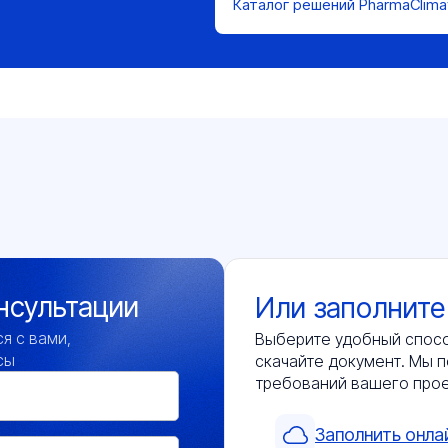
Каталог решений PharmaClima
нсультации
Или заполните
я с вами,
Выберите удобный спосо
сы
скачайте документ. Мы п
требований вашего про
Заполнить онла