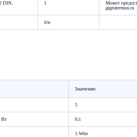
2 DIN.
1
Может предост
gigrotermon.ru
б/н
Значение
5
, Вт
0,1
1-Wire