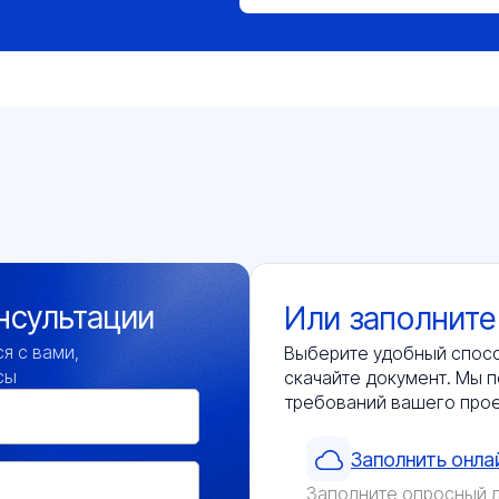
нсультации
Или заполните
я с вами,
Выберите удобный спосо
сы
скачайте документ. Мы п
требований вашего про
Заполнить онла
Заполните опросный л