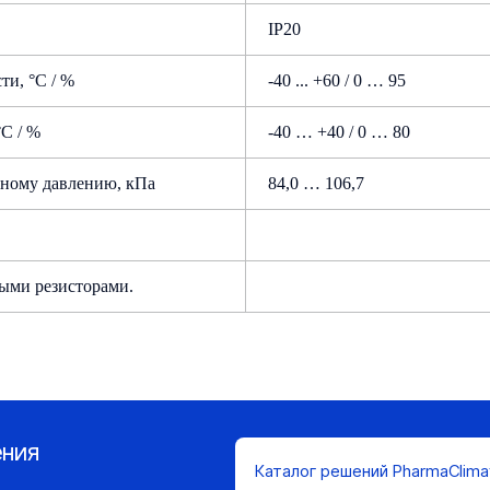
IP20
ти, °С / %
-40 ... +60 / 0 … 95
С / %
-40 … +40 / 0 … 80
рному давлению, кПа
84,0 … 106,7
выми резисторами.
ения
Каталог решений PharmaClima