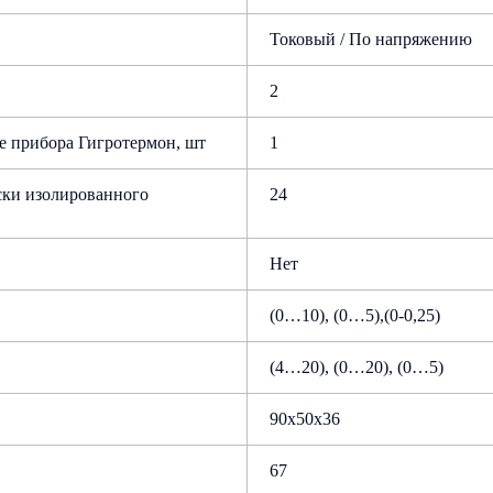
Токовый / По напряжению
2
e прибора Гигротермон, шт
1
ски изолированного
24
Нет
(0…10), (0…5),(0-0,25)
(4…20), (0…20), (0…5)
90x50x36
67