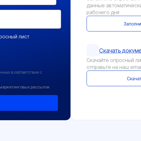
данные автоматически
рабочего дня
Заполни
росный лист
Скачать докум
Скачайте опросный лис
отправьте на наш emai
нных в соответствии с
Скачат
и маркетинговых рассылок