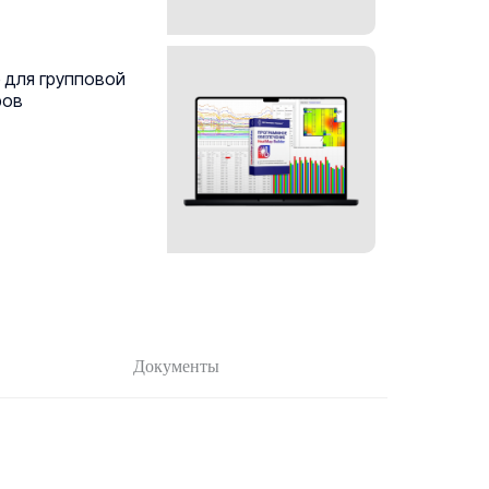
 для групповой
ров
Документы