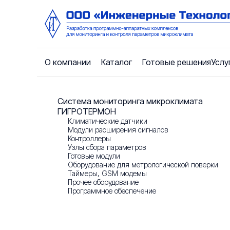
О компании
Каталог
Готовые решения
Услу
О компании
Система мониторинга микроклимата
Главная
/
Каталог
/
Система мониторинга микрокл
ГИГРОТЕРМОН
Климатические датчики
Новости
Модули расширения сигналов
Контроллеры
Узлы сбора параметров
Контакты
Готовые модули
Оборудование для метрологической поверки
Таймеры, GSM модемы
Прочее оборудование
Отзывы
Программное обеспечение
Реквизиты