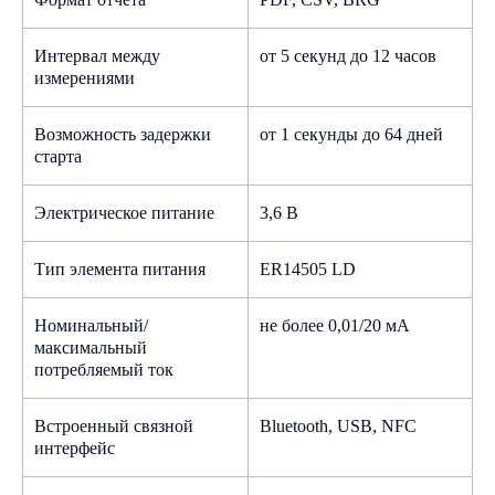
Сертификат об утверждении
типа средств измерений
Интервал между
от 5 секунд до 12 часов
Посмотреть
измерениями
Начните с бесплатной
консультации
Возможность задержки
от 1 секунды до 64 дней
Сертификат о признании
Заполните форму, наш менеджер
старта
утверждения типа средств
свяжется с вами, проконсультирует
измерений Республики Казахстан
и ответит на все вопросы
Посмотреть
Электрическое питание
3,6 В
Тип элемента питания
ER14505 LD
Сертификат о признании
утверждения типа средств
+7
измерений Республики Узбекистан
Номинальный/
не более 0,01/20 мА
Посмотреть
максимальный
потребляемый ток
Сертификат о признании
утверждения типа средств
Встроенный связной
Bluetooth, USB, NFC
измерений Республики Кыргызстан
интерфейс
Техническое задание или заполненный
Посмотреть
опросный лист