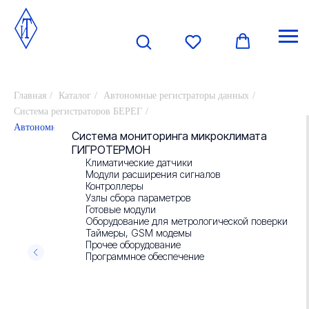
Главная
/
Каталог
/
Автономные регистраторы данных
/
Система регистраторов БЕРЕГ
/
Автономный регистратор температуры БЕРЕГ-ТП
О компании
Система мониторинга микроклимата
ГИГРОТЕРМОН
Климатические датчики
Новости
Модули расширения сигналов
Контроллеры
Узлы сбора параметров
Контакты
Готовые модули
Оборудование для метрологической поверки
Таймеры, GSM модемы
Прочее оборудование
Отзывы
Программное обеспечение
Реквизиты