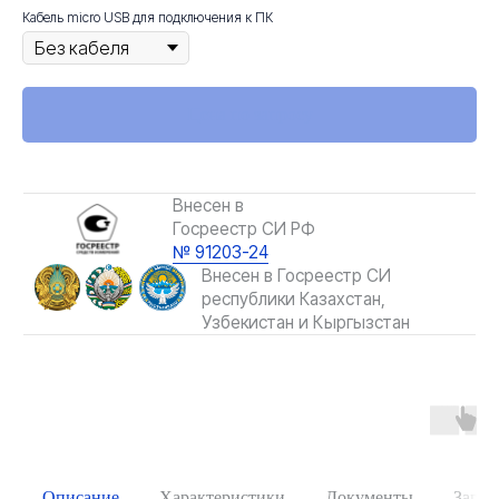
Кабель micro USB для подключения к ПК
Цена по запросу
Описание
Характеристики
Документы
Загру