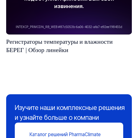
Регистраторы температуры и влажности
Контакты
БЕРЕГ | Обзор линейки
+7 (351) 242-07-45
+7 (800) 700-18-70
+7 (961) 787-50-00
info@gigrotermon.ru
454008, г. Челябинск,
пр-кт Комсомольский, д.2, 9 этаж
Пн-чт:
09:00-18:00 (МСК + 2 ч)
Пт:
09:00-17:00 (МСК + 2 ч)
Сб-вс:
Выходной