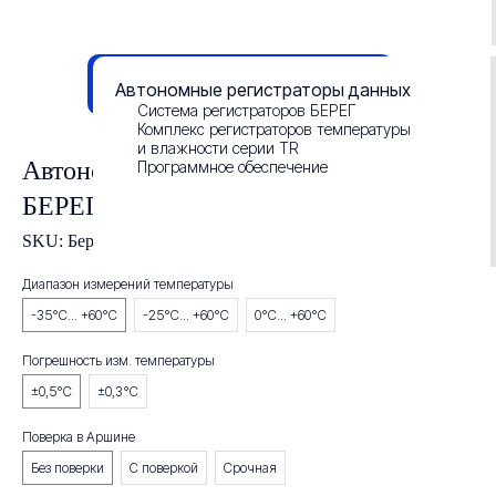
Данные о результатах СОУТ
Смотреть презентацию
Автономные регистраторы данных
Система регистраторов БЕРЕГ
Комплекс регистраторов температуры
и влажности серии TR
Автономный регистратор температуры
Программное обеспечение
БЕРЕГ-ТП
SKU:
Берег-ТП-5K
Диапазон измерений температуры
-35°С... +60°С
-25°С... +60°С
0°С... +60°С
Внесен в
Погрешность изм. температуры
Госреестр СИ РФ
±0,5°С
±0,3°С
№ 91203-24
Внесен в Госреестр СИ
республики Казахстан,
Поверка в Аршине
Узбекистан и Кыргызстан
Без поверки
С поверкой
Срочная