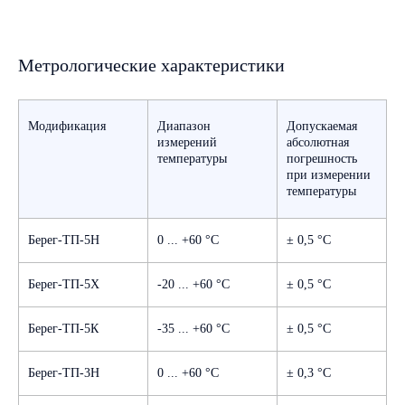
Метрологические характеристики
Модификация
Диапазон
Допускаемая
измерений
абсолютная
температуры
погрешность
при измерении
температуры
Берег-ТП-5Н
0 ... +60 °C
± 0,5 °C
Берег-ТП-5Х
-20 ... +60 °C
± 0,5 °C
Берег-ТП-5К
-35 ... +60 °C
± 0,5 °C
Описание типа средства измерений
Микропрограмма
«Регистраторы многоканальные
Obereg_v2.05_Firmware_DfuPackage.zip
Берег-ТП-3Н
0 ... +60 °C
± 0,3 °C
автономные Берег»
Скачать