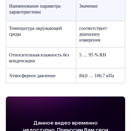
Наименование параметра
Значение
характеристики
Скачать документ
Скачайте опросный лист в формате
.docx, заполните и отправьте на наш
Температура окружающей
соответствует
email:
info@gigrotermon.ru
среды
диапазону
Скачать опросный лист (.docx)
измерения
Относительная влажность без
5 … 95 % RH
конденсации
Атмосферное давление
84,0 … 106,7 кПа